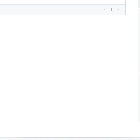
1
<
>