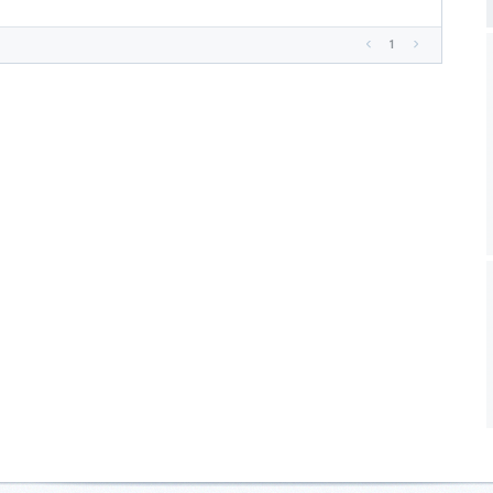
1
<
>