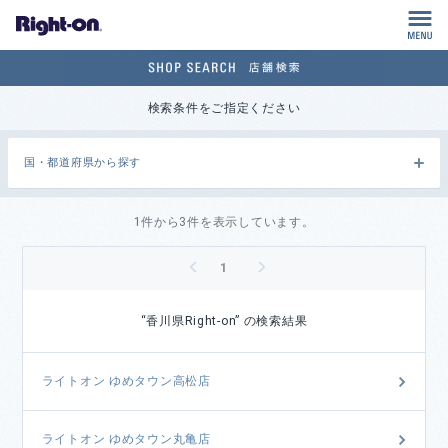
M
検索条件をご指定ください
国・都道府県から探す
1件から3件を表示しています。
<
>
1
“香川県Right-on” の検索結果
ライトオン ゆめタウン高松店
ライトオン ゆめタウン丸亀店