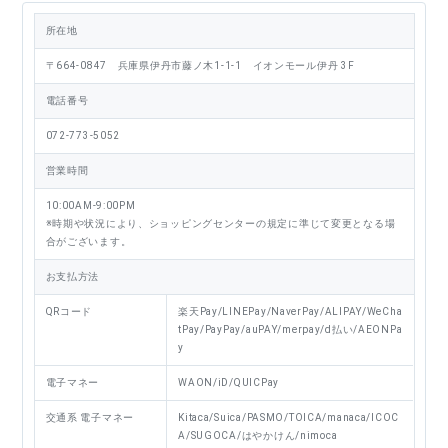
所在地
〒664-0847 兵庫県伊丹市藤ノ木1-1-1 イオンモール伊丹 3F
電話番号
072-773-5052
営業時間
10:00AM-9:00PM
※時期や状況により、ショッピングセンターの規定に準じて変更となる場
合がございます。
お支払方法
QRコード
楽天Pay/LINEPay/NaverPay/ALIPAY/WeCha
tPay/PayPay/auPAY/merpay/d払い/AEONPa
y
電子マネー
WAON/iD/QUICPay
交通系
電子マネー
Kitaca/Suica/PASMO/TOICA/manaca/ICOC
A/SUGOCA/はやかけん/nimoca