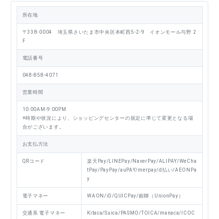
所在地
〒338-0004 埼玉県さいたま市中央区本町西5-2-9 イオンモール与野 2
F
電話番号
048-858-4071
営業時間
10:00AM-9:00PM
※時期や状況により、ショッピングセンターの規定に準じて変更となる場
合がございます。
お支払方法
QRコード
楽天Pay/LINEPay/NaverPay/ALIPAY/WeCha
tPay/PayPay/auPAY/merpay/d払い/AEONPa
y
電子マネー
WAON/iD/QUICPay/銀聯（UnionPay）
交通系
電子マネー
Kitaca/Suica/PASMO/TOICA/manaca/ICOC