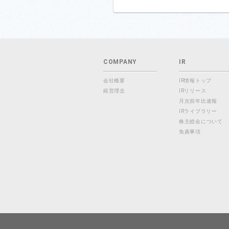
COMPANY
IR
会社概要
IR情報トップ
経営理念
IRリリース
月次前年比速報
IRライブラリー
株主総会について
免責事項