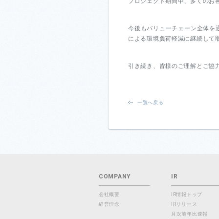
プロジェクト期間中、多くのお
今後もバリューチェーン全体を
による環境負荷軽減に継続して
引き続き、皆様のご理解とご協
一覧へ戻る
COMPANY
IR
会社概要
IR情報トップ
経営理念
IRリリース
月次前年比速報